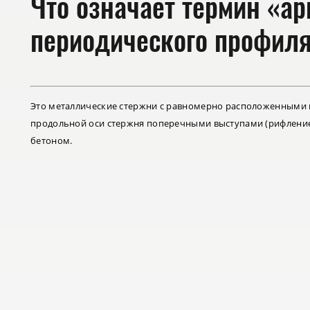
Что означает термин «ар
периодического профил
Это металлические стержни с равномерно расположенными н
продольной оси стержня поперечными выступами (рифление
бетоном.