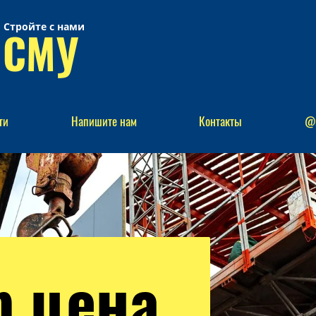
Стройте с нами
 СМУ
ти
Напишите нам
Контакты
@
р цена