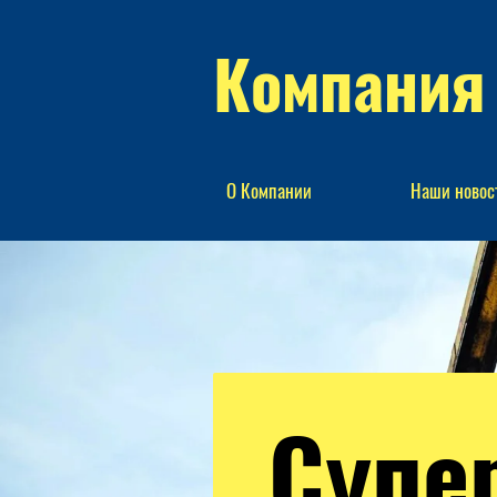
Компания
О Компании
Наши новос
Супе