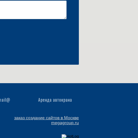
ail@
Аренда автокрана
заказ создание сайтов в Москве
megagroup.ru